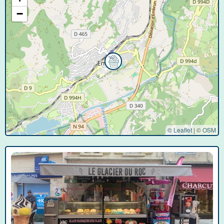
−
© Leaflet
|
©
OSM