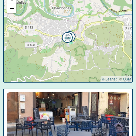
−
© Leaflet
|
©
OSM