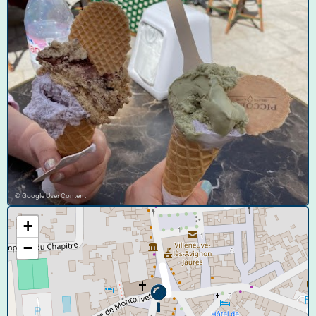
© Google User Content
+
−