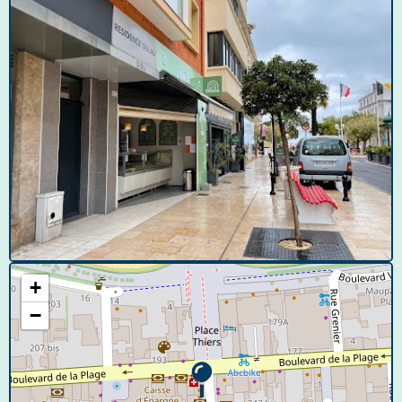
© Google User Content
+
−