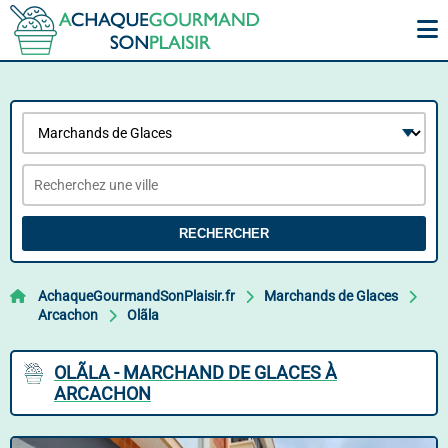
RECHERCHER
AchaqueGourmandSonPlaisir.fr
Marchands de Glaces
Arcachon
Olãla
OLÃLA - MARCHAND DE GLACES À
ARCACHON