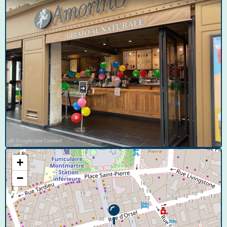
© Google User Content
+
−